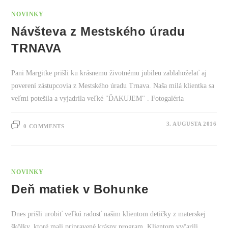
NOVINKY
Návšteva z Mestského úradu
TRNAVA
Pani Margitke prišli ku krásnemu životnému jubileu zablahoželať aj
poverení zástupcovia z Mestského úradu Trnava. Naša milá klientka sa
veľmi potešila a vyjadrila veľké "ĎAKUJEM" . Fotogaléria
3. AUGUSTA 2016
0 COMMENTS
NOVINKY
Deň matiek v Bohunke
Dnes prišli urobiť veľkú radosť našim klientom detičky z materskej
škôlky, ktoré mali pripravené krásny program. Klientom vyčarili