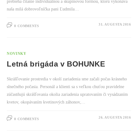
prebieha čítanie individuálnou a skupinovou formou, ktorú vykonáva
naša milá dobrovoľníčka pani Ľudmila…
31. AUGUSTA 2016
0 COMMENTS
NOVINKY
Letná brigáda v BOHUNKE
Skrášľovanie prostredia v okolí zariadenia sme začali počas krásneho
slnečného počasia. Personál a klienti sa s veľkou chuťou pravidelne
zúčastňujú skrášľovania okolia zariadenia upratovaním či vysádzaním
kvetov, okopávaním kvetinových záhonov,…
26. AUGUSTA 2016
0 COMMENTS