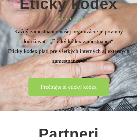
Etický kódex
Každý zamestnanec našej organizácie je povinný
dodržiavať „Etický kódex zamestnanca“.
Etický kódex platí pre všetkých interných aj externých
zamestnancov.
Prečítajte si etický kódex
Partneri