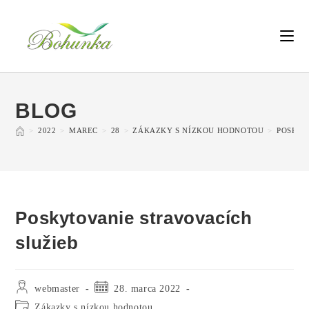
BLOG
>
2022
>
MAREC
>
28
>
ZÁKAZKY S NÍZKOU HODNOTOU
>
POSKYT
Poskytovanie stravovacích
služieb
webmaster
28. marca 2022
Zákazky s nízkou hodnotou