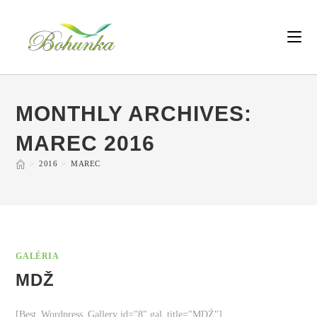
MONTHLY ARCHIVES:
MAREC 2016
>
2016
>
MAREC
GALÉRIA
MDŽ
[Best_Wordpress_Gallery id="8" gal_title="MDŹ"]