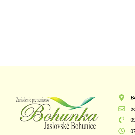
B
b
0
0