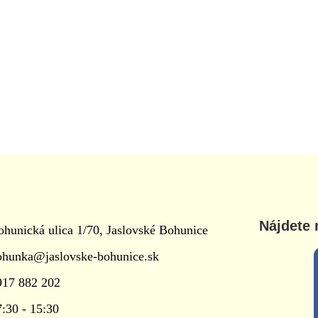
Nájdete 
ohunická ulica 1/70, Jaslovské Bohunice
ohunka@jaslovske-bohunice.sk
917 882 202
7:30 - 15:30